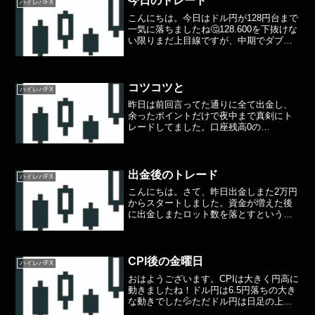
今日のトレード
ハイレバFX
こんにちは。今日はドル円が128円台まで
一気に落ちましたね🤔128.600を下抜けな
い限りまだ上目線ですが、中期でダブル
トップのようにも見える形になってきま
したね！ゴールドは1時間足の下降トレン
ドを上に軽く抜けてましたが、勢いが弱
いのであま...
コツコツと
ハイレバFX
昨日は前回言ってた通りに全て出金し、
余ったポイントだけで夜中まで真剣にト
レードしてました。口座残高0の
XMP46000円分でなんとかここまでコツ
コツと利益出せました。ゴールドは持ち
越ししてるので週明けに目標値まで行っ
たら利確したいところです...
出金後のトレード
ハイレバFX
こんにちは。さて、昨日出金しまた2万円
からスタートしました。資金が増えた後
に出金しまたロット数を落とすというの
はなかなか難しいんです💦今まで簡単に
稼げていた額がロットを落とすために時
間がかかりもどかしく感じるんですよね
🥲しかし昨日はゴールド...
CPI後の金曜日
ハイレバFX
おはようございます。CPIは大きく円高に
動きましたね！ドル円は6.5円落ちの大き
な動きでした💦ただドル円は日足の上昇
チャネルんも下限にタッチで日足確定。