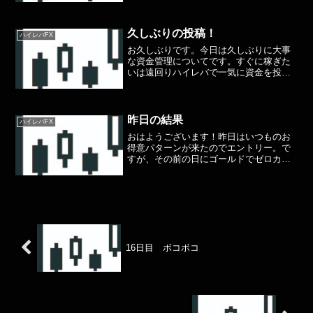
現在反発中(08:27)チャネルを日足単位で
割り切ってくれたら完全に下目線になれ
るのです...
久しぶりの投稿！
ハイレバFX
お久しぶりです。今日は久しぶりに大事
な資金管理についてです。すぐに稼ぎた
いは遠回りハイレバで一気に資金を投入
してお金を稼ぎたい！と思うのは当然で
す、私もそうです。しかし成功もあれば
失敗もある。その中で失敗の方が多かっ
たのです。コツコツ少額ハ...
昨日の結果
ハイレバFX
おはようございます！昨日はいつものお
得意パターンが来たのでエントリー。で
すが、その前の日にゴールドでゼロカく
らってました😂その後また1万円入れての
再チャレンジです🥹1万円から最初に増や
すのが一番難しいです(´･ω･｀)今はドル
円持って週を持...
16日目 ボコボコ