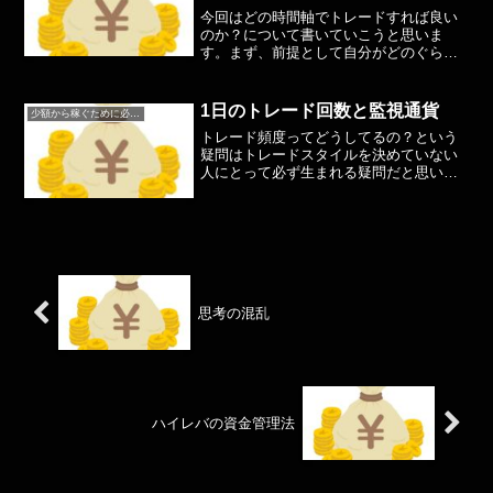
今回はどの時間軸でトレードすれば良い
のか？について書いていこうと思いま
す。まず、前提として自分がどのぐらい
の時間チャートを見ていられるかが問題
となってきます。また性格面でも自身が
トレードする時間軸も変わってくるかと
1日のトレード回数と監視通貨
少額から稼ぐために必要なこと
思います。まずは自分の性格...
トレード頻度ってどうしてるの？という
疑問はトレードスタイルを決めていない
人にとって必ず生まれる疑問だと思いま
す。今回はスタイルごとのトレード頻度
について書いていこうと思います。目安
としてスキャルピング（秒スキャを除く
デイスキャ）⇨0〜5回デ...
思考の混乱
ハイレバの資金管理法