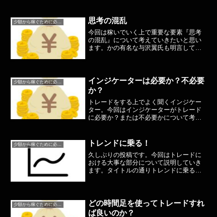
ペアを探すまずは得意な通貨ペアを1つだ
け探し、その通貨の特徴を掴むこと自分
の手法を1つに絞る手法を絞ることによっ
思考の混乱
少額から稼ぐために必要なこと
て無駄なトレードが減...
今回は稼いでいく上で重要な要素『思考
の混乱』について考えていきたいと思い
ます。かの有名な与沢翼氏も明言してい
た『思考の混乱』これはFXをしていると
きに明言していた話ですね。特にこの思
考の混乱のお話で言われていたことは、
自分はドル円しかトレー...
インジケーターは必要か？不必要
少額から稼ぐために必要なこと
か？
トレードをする上でよく聞くインジケー
ター。今回はインジケーターがトレード
に必要か？または不必要かについて考え
てみましょう！まず、インジケーターと
は簡単に言いうとチャート上に表示する
サポートツールのことですインジケータ
トレンドに乗る！
少額から稼ぐために必要なこと
ーの中には・トレンド系 ...
久しぶりの投稿です。今回はトレードに
おける大事な部分について説明していき
ます。タイトルの通りトレンドに乗る！
これが最重要事項です日本人は逆張りが
好きというのは聞いたことがある方も多
いと思いますしかし逆張りをするにして
も大きな流れには逆らわず...
どの時間足を使ってトレードすれ
少額から稼ぐために必要なこと
ば良いのか？