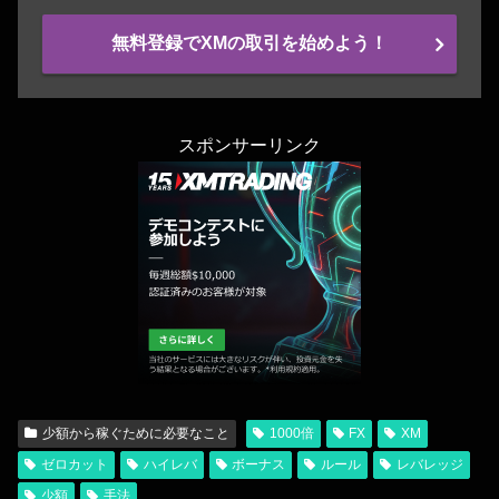
無料登録でXMの取引を始めよう！
スポンサーリンク
少額から稼ぐために必要なこと
1000倍
FX
XM
ゼロカット
ハイレバ
ボーナス
ルール
レバレッジ
少額
手法