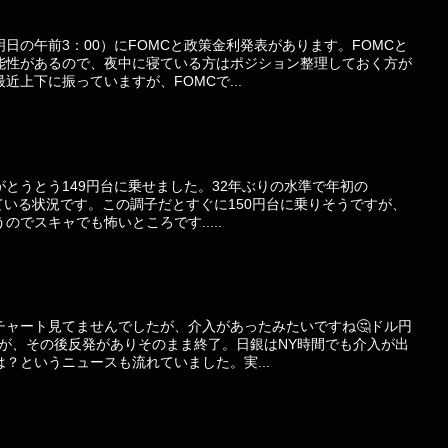
日の午前3：00）にFOMCと政策金利発表があります。FOMCと
能性があるので、夜中に寝ている方はポジション整理しておく方が
近上下に振っていますが、FOMCで...
とうとう149円台に乗せました。32年ぶりの水準で年初の
がっている状況です。この調子だとすぐに150円台に乗りそうですが、
でスキャでも怖いところです.....
チャート見てませんでしたが、介入があったみたいですね🤔ドル円
たが、その後反発がありそのまま終了。日銀はNY時間でも介入が出
？というニュースも流れていました。実...