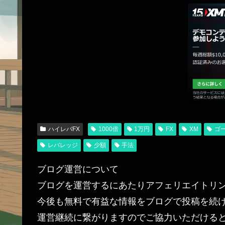
ハイレバFX
1000倍
1万円
FX
XM
ゴ
レバレッジ
少額
手法
ブログ運営について
ブログを運営するにあたりアフェリエイトリ
今後も無料で有益な情報をブログで投稿を続
運営継続に繋がりますのでご協力いただける