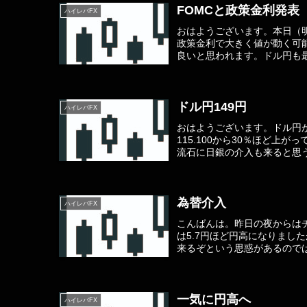
FOMCと政策金利発表
ハイレバFX
おはようございます。本日（明
政策金利で大きく値が動く可
良いと思われます。ドル円も最
ドル円149円
ハイレバFX
おはようございます。ドル円が
115.100から30％ほど上
流石に日銀の介入も来ると思うの
為替介入
ハイレバFX
こんばんは。昨日の夜からは
は5.7円ほど円高になりまし
来るぞという思惑があるのでは
一気に円高へ
ハイレバFX