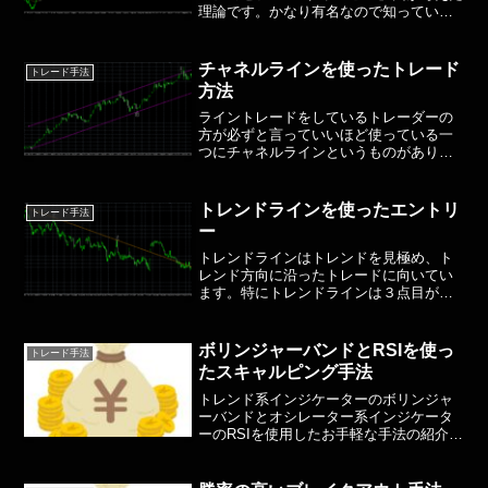
理論です。かなり有名なので知っている
方も多いと思いますが、今一度見直して
みてください。グランビル氏は株式投資
での検証を行なっていますが、FXでも使
チャネルラインを使ったトレード
トレード手法
えると言われています...
方法
ライントレードをしているトレーダーの
方が必ずと言っていいほど使っている一
つにチャネルラインというものがありま
す。今回はこのチャネルラインを使った
トレード方法を解説していきたいと思い
ます。まずチャネルラインとは、トレン
トレンドラインを使ったエントリ
トレード手法
ドラインと並行して描くラ...
ー
トレンドラインはトレンドを見極め、ト
レンド方向に沿ったトレードに向いてい
ます。特にトレンドラインは３点目が特
に大事で３点目に注意を置くべきです。
２点の時点で一応トレンドラインは引け
るのですが、信頼性が落ちますし本当に
ボリンジャーバンドとRSIを使っ
トレード手法
トレンドラインとして機能...
たスキャルピング手法
トレンド系インジケーターのボリンジャ
ーバンドとオシレーター系インジケータ
ーのRSIを使用したお手軽な手法の紹介で
す。トレンド系、オシレーター系のイン
ジケーターは相性がいいと言われ実際に
使用している方も多いと思います。今回