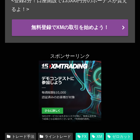
<登録2分！口座開設で13,000円分のボーナスが貰え
るよ！>
無料登録でXMの取引を始めよう！
スポンサーリンク
トレード手法
ライントレード
FX
XM
ゼロカット