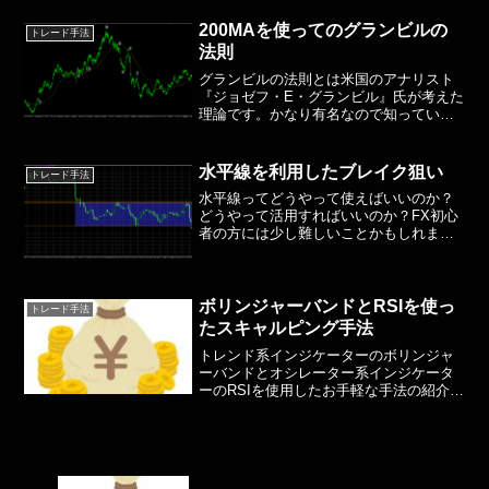
トレード方法を解説していきたいと思い
ます。まずチャネルラインとは、トレン
200MAを使ってのグランビルの
トレード手法
ドラインと並行して描くラ...
法則
グランビルの法則とは米国のアナリスト
『ジョゼフ・E・グランビル』氏が考えた
理論です。かなり有名なので知っている
方も多いと思いますが、今一度見直して
みてください。グランビル氏は株式投資
での検証を行なっていますが、FXでも使
水平線を利用したブレイク狙い
トレード手法
えると言われています...
水平線ってどうやって使えばいいのか？
どうやって活用すればいいのか？FX初心
者の方には少し難しいことかもしれませ
んが、使用方法を決めていれば大きな武
器になります。今回は水平線を利用した
ブレイク狙いについて解説していこうと
思います。まず、水平線...
ボリンジャーバンドとRSIを使っ
トレード手法
たスキャルピング手法
トレンド系インジケーターのボリンジャ
ーバンドとオシレーター系インジケータ
ーのRSIを使用したお手軽な手法の紹介で
す。トレンド系、オシレーター系のイン
ジケーターは相性がいいと言われ実際に
使用している方も多いと思います。今回
はその中でもメジャー...