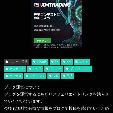
トレード手法
1000倍
FX
XM
スキャ
ゼロカット
ドル円
ブレイク
ブレイクアウト
ボーナス
レバレッジ
少額
手法
ブログ運営について
ブログを運営するにあたりアフェリエイトリンクを貼らせ
ていただいています。
今後も無料で有益な情報をブログで投稿を続けていくため