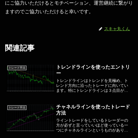
にご協力いただけるとモチベーション、運営継続に繋がり
ますのでご協力いただけると幸いです。
スキャ丸くん
関連記事
トレンドラインを使ったエントリ
トレード手法
ー
トレンドラインはトレンドを見極め、ト
レンド方向に沿ったトレードに向いてい
ます。特にトレンドラインは３点目が特
に大事で３点目に注意を置くべきです。
２点の時点で一応トレンドラインは引け
るのですが、信頼性が落ちますし本当に
チャネルラインを使ったトレード
トレード手法
トレンドラインとして機能...
方法
ライントレードをしているトレーダーの
方が必ずと言っていいほど使っている一
つにチャネルラインというものがありま
す。今回はこのチャネルラインを使った