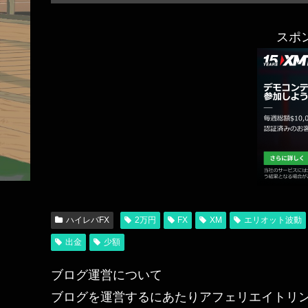
スポ
ハイレバFX
2万円
FX
XM
エリオット波動
出金
少額
ブログ運営について
ブログを運営するにあたりアフェリエイトリ