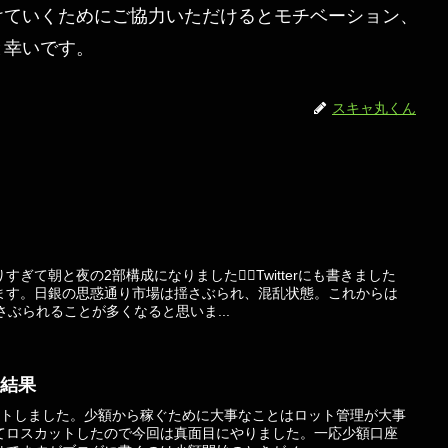
けていくためにご協力いただけるとモチベーション、
と幸いです。
スキャ丸くん
て朝と夜の2部構成になりました😵‍💫Twitterにも書きました
ます。日銀の思惑通り市場は揺さぶられ、混乱状態。これからは
さぶられることが多くなると思いま...
の結果
ートしました。少額から稼ぐために大事なことはロット管理が大事
てロスカットしたので今回は真面目にやりました。一応少額口座