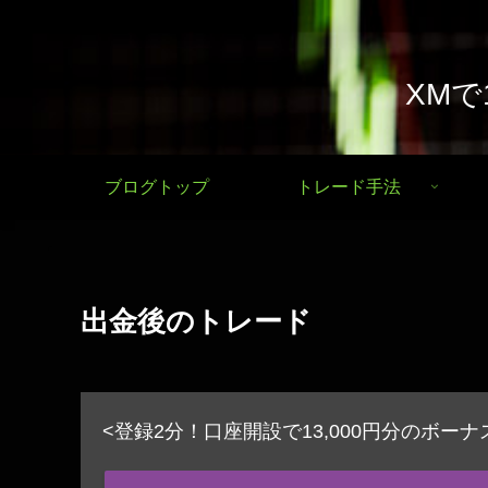
XM
ブログトップ
トレード手法
出金後のトレード
<登録2分！口座開設で13,000円分のボー