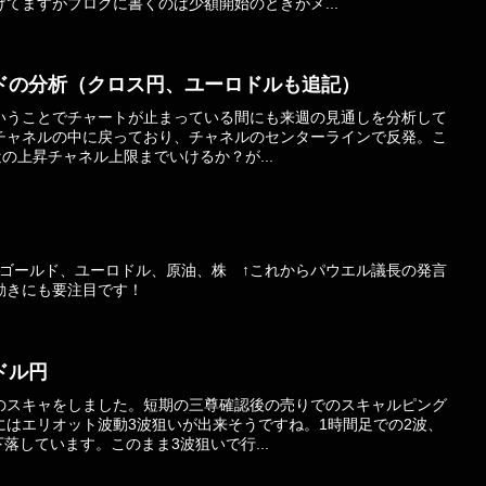
てますがブログに書くのは少額開始のときがメ...
ドの分析（クロス円、ユーロドルも追記）
いうことでチャートが止まっている間にも来週の見通しを分析して
チャネルの中に戻っており、チャネルのセンターラインで反発。こ
付近の上昇チャネル上限までいけるか？が...
↓ゴールド、ユーロドル、原油、株 ↑これからパウエル議長の発言
動きにも要注目です！
ドル円
のスキャをしました。短期の三尊確認後の売りでのスキャルピング
にはエリオット波動3波狙いが出来そうですね。1時間足での2波、
下落しています。このまま3波狙いで行...