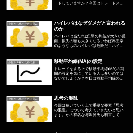
ードしていますか？今回はトレードスタ
イルによって絶対にやってはいけないこ
とについて解説していこうと思います。
簡潔にまとめるので今回は短めになると
思います。まず第一前提と...
ハイレバはなぜダメだと言われる
少額から稼ぐために必要なこと
のか
ハイレバは当たれば1撃の利益が大きい反
面、損失の額も大きくなるいわば界王拳
のようなものハイレバは危険だ！ハイレ
バはダメだ！と言われることが多いです
が、なぜダメなのか？今回はハイレバの
メリット、デメリットについて考えてい
移動平均線(MA)の設定
少額から稼ぐために必要なこと
こうと思いますハイレバ...
トレードをする上で移動平均線(MA)の期
間の設定を気にしている人は多いのでは
ないでしょうか？本日は移動平均線のお
すすめの設定について書いていこうと思
います。移動平均線は世界中のトレーダ
ーが見ている指標です。多くのトレーダ
ーが使っているという...
思考の混乱
少額から稼ぐために必要なこと
今回は稼いでいく上で重要な要素『思考
の混乱』について考えていきたいと思い
ます。かの有名な与沢翼氏も明言してい
た『思考の混乱』これはFXをしていると
きに明言していた話ですね。特にこの思
考の混乱のお話で言われていたことは、