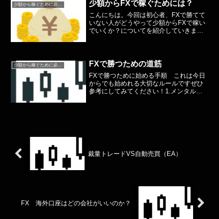
自分はドル円しかトレー...
少額からFXで稼ぐためには？
少額から稼ぐために必要なこと
こんにちは。今回は初心者、FXで勝てて
いない人がどうやって少額からFXで稼い
でいくか？についてを紹介していきま
す。まずは簡単に国内口座と海外口座の
違いから・国内口座レバレッジ25倍、追
証あり、税金は申告分離課税、スプレッ
ドは狭い・海外口座レ...
FXで勝つための道筋
少額から稼ぐために必要なこと
FXで勝つために始める手順 これは今日
からでも始めれる大切なルールですぜひ
参考にしてみてください！1.メンタルコ
ントロール当たり前のようでとても難し
いメンタルコントロールトレードがした
い！今日もエントリーしたい！などポジ
ポジ病が原因の場合が...
裁量トレードVS自動売買（EA）
FX 海外口座はどの会社がいいのか？