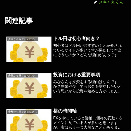
スキャ丸くん
関連記事
ドル円は初心者向き？
少額から稼ぐために必要なこと
初心者はドル円がおすすめ！と紹介され
ているサイトが多いですが果たして本当
にそうなのか？どんな理由があってすす
めているのか、どのようなトレーダーに
向いているのかを考えていきましょう！
まず、ドル円のメリット・スプレッドが
狭い・市場参加者が多いの...
投資における重要事項
少額から稼ぐために必要なこと
みなさんは投資をする理由はなんです
か？副業や少しでもお金を増やしたいと
いう思いから投資を始める方がほとんど
だと思いますTwitterやブログなどを見て
いると今日何十万、何百万勝ちました！
というような投稿を見ることも多いかと
思いますしかし、そ...
横の時間軸
少額から稼ぐために必要なこと
FXをやっていると縦軸（価格の変動）を
メインに見ている人が多いと思います
が、実はもう一つ大切なことがあります