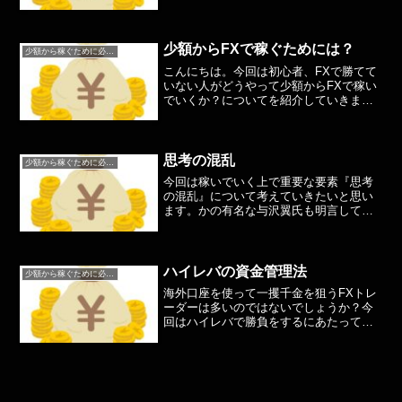
それは横軸です今回はこの横軸の大切さ
について書いていこうと思います横軸と
はFXにおける横軸とは主に時間の経過の
横の動きですよく言われ...
少額からFXで稼ぐためには？
少額から稼ぐために必要なこと
こんにちは。今回は初心者、FXで勝てて
いない人がどうやって少額からFXで稼い
でいくか？についてを紹介していきま
す。まずは簡単に国内口座と海外口座の
違いから・国内口座レバレッジ25倍、追
証あり、税金は申告分離課税、スプレッ
ドは狭い・海外口座レ...
思考の混乱
少額から稼ぐために必要なこと
今回は稼いでいく上で重要な要素『思考
の混乱』について考えていきたいと思い
ます。かの有名な与沢翼氏も明言してい
た『思考の混乱』これはFXをしていると
きに明言していた話ですね。特にこの思
考の混乱のお話で言われていたことは、
自分はドル円しかトレー...
ハイレバの資金管理法
少額から稼ぐために必要なこと
海外口座を使って一攫千金を狙うFXトレ
ーダーは多いのではないでしょうか？今
回はハイレバで勝負をするにあたって必
ず必要になってくる資金管理について解
説していきたいと思います。ハイレバは
必ずどこかでゼロカットを喰らう運命で
す。これは例外なく誰に...