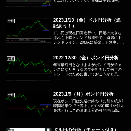
と上昇していますが、目線は中長期共に
完全に下目線となります。ダウ理論に基
づき明確なトレンド転換があるまでは下
目線のまま継続で見ていきたいと思いま
す。中期では下降チャネル...
2023.1/13（金）ドル円分析（追
分析
記あり！）
ドル円は現在円高進行中。日足の大きな
流れも下降トレンド形成中で、綺麗にト
レンドライン、20MAに反発し下降中。
20MA,75MA,200MAより下に推移。135円
を超えるまではとりあえずは下目線継続
で良いと思いますが、そのままずるずる
2022.12/30（金）ポンド円分析
分析
落ちる...
年末最終日となりますがポンド円がチャ
ンスになりそうなので分析をして来年の
トレードのために書いておこうかと思い
ます。現在円高進行中でポンド円は三尊
を形成しに動いているように見えます。
まだ形成段階なのでシナリオが崩れる可
能性も十分ありますが、も...
2023.1/9（月）ポンド円分析
分析
現在ポンド円は先週の終わりに引き続き1
時間足単位で上昇中。(07:53)160.175付近
を越えればこのまま上昇の可能性は高ま
ると思いますが、4時間足単位ではまだ下
降トレンドが継続中のためロングは短期
的に取るのがベストか。理想としては
160...
ドル円の分析（チャート付き）
分析