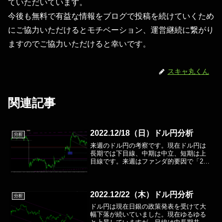
ていただいています。
今後も無料で有益な情報をブログで投稿を続けていくため
にご協力いただけるとモチベーション、運営継続に繋がり
ますのでご協力いただけると幸いです。
スキャ丸くん
関連記事
2022.12/18（日）ドル円分析
分析
来週のドル円の考察です。現在ドル円は
長期では下目線、中期は中立、短期は上
目線です。来週はファンダ的要因で「2％
物価上昇目標の見直し検討」との話が出
ています。もしこの要因で動くなら完全
に下目線ですが、とりあえずは短期のチ
ャネルを下抜けが確定し...
2022.12/22（木）ドル円分析
分析
ドル円は現在日銀の政策発表を受けて大
幅下落が続いていました。現在ゆるゆる